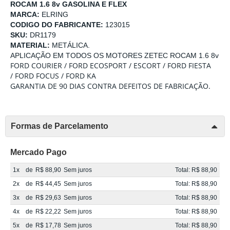
ROCAM 1.6 8v GASOLINA E FLEX
MARCA:
ELRING
CODIGO DO FABRICANTE:
123015
SKU:
DR1179
MATERIAL:
METÁLICA.
APLICAÇÃO EM TODOS OS MOTORES ZETEC ROCAM 1.6 8v
FORD COURIER /
FORD ECOSPORT /
ESCORT
/
FORD FIESTA
/
FORD FOCUS /
FORD KA
GARANTIA DE 90 DIAS CONTRA DEFEITOS DE FABRICAÇÃO.
Formas de Parcelamento
Mercado Pago
1x
de
R$ 88,90
Sem juros
Total: R$ 88,90
2x
de
R$ 44,45
Sem juros
Total: R$ 88,90
3x
de
R$ 29,63
Sem juros
Total: R$ 88,90
4x
de
R$ 22,22
Sem juros
Total: R$ 88,90
5x
de
R$ 17,78
Sem juros
Total: R$ 88,90