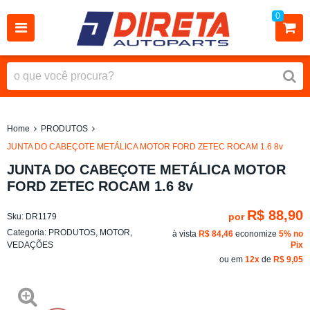
0
Home
PRODUTOS
JUNTA DO CABEÇOTE METÁLICA MOTOR FORD ZETEC ROCAM 1.6 8v
JUNTA DO CABEÇOTE METÁLICA MOTOR
FORD ZETEC ROCAM 1.6 8v
R$ 88,90
por
Sku:
DR1179
Categoria:
PRODUTOS
,
MOTOR
,
à vista
R$ 84,46
economize
5%
no
VEDAÇÕES
Pix
ou em
12x
de
R$ 9,05