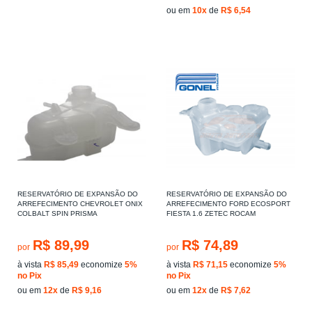
ou em
10x
de
R$ 6,54
RESERVATÓRIO DE EXPANSÃO DO
RESERVATÓRIO DE EXPANSÃO DO
ARREFECIMENTO CHEVROLET ONIX
ARREFECIMENTO FORD ECOSPORT
COLBALT SPIN PRISMA
FIESTA 1.6 ZETEC ROCAM
R$ 89,99
R$ 74,89
por
por
à vista
R$ 85,49
economize
5%
à vista
R$ 71,15
economize
5%
no Pix
no Pix
ou em
12x
de
R$ 9,16
ou em
12x
de
R$ 7,62