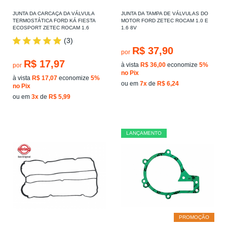
JUNTA DA CARCAÇA DA VÁLVULA
JUNTA DA TAMPA DE VÁLVULAS DO
TERMOSTÁTICA FORD KÁ FIESTA
MOTOR FORD ZETEC ROCAM 1.0 E
ECOSPORT ZETEC ROCAM 1.6
1.6 8V
(3)
R$ 37,90
por
R$ 17,97
à vista
R$ 36,00
economize
5%
por
no Pix
à vista
R$ 17,07
economize
5%
ou em
7x
de
R$ 6,24
no Pix
ou em
3x
de
R$ 5,99
LANÇAMENTO
PROMOÇÃO