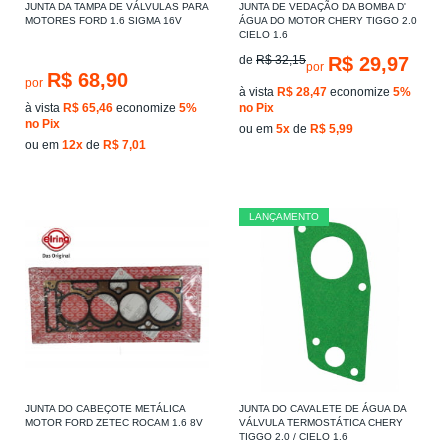
JUNTA DA TAMPA DE VÁLVULAS PARA
JUNTA DE VEDAÇÃO DA BOMBA D'
MOTORES FORD 1.6 SIGMA 16V
ÁGUA DO MOTOR CHERY TIGGO 2.0
CIELO 1.6
de
R$ 32,15
R$ 29,97
por
R$ 68,90
por
à vista
R$ 28,47
economize
5%
à vista
R$ 65,46
economize
5%
no Pix
no Pix
ou em
5x
de
R$ 5,99
ou em
12x
de
R$ 7,01
LANÇAMENTO
JUNTA DO CABEÇOTE METÁLICA
JUNTA DO CAVALETE DE ÁGUA DA
MOTOR FORD ZETEC ROCAM 1.6 8V
VÁLVULA TERMOSTÁTICA CHERY
TIGGO 2.0 / CIELO 1.6