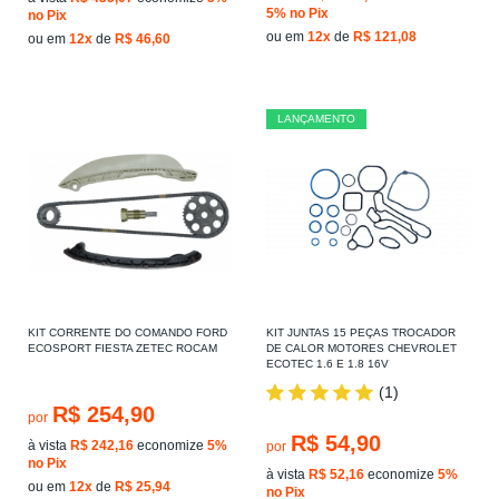
5%
no Pix
no Pix
ou em
12x
de
R$ 121,08
ou em
12x
de
R$ 46,60
LANÇAMENTO
KIT CORRENTE DO COMANDO FORD
KIT JUNTAS 15 PEÇAS TROCADOR
ECOSPORT FIESTA ZETEC ROCAM
DE CALOR MOTORES CHEVROLET
ECOTEC 1.6 E 1.8 16V
(1)
R$ 254,90
por
R$ 54,90
à vista
R$ 242,16
economize
5%
por
no Pix
à vista
R$ 52,16
economize
5%
ou em
12x
de
R$ 25,94
no Pix