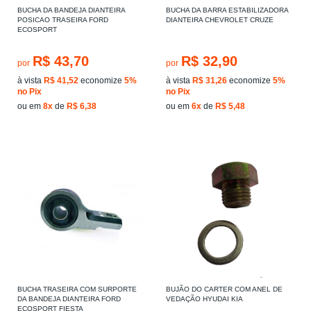
BUCHA DA BANDEJA DIANTEIRA
BUCHA DA BARRA ESTABILIZADORA
POSICAO TRASEIRA FORD
DIANTEIRA CHEVROLET CRUZE
ECOSPORT
R$ 43,70
R$ 32,90
por
por
à vista
R$ 41,52
economize
5%
à vista
R$ 31,26
economize
5%
no Pix
no Pix
ou em
8x
de
R$ 6,38
ou em
6x
de
R$ 5,48
BUCHA TRASEIRA COM SURPORTE
BUJÃO DO CARTER COM ANEL DE
DA BANDEJA DIANTEIRA FORD
VEDAÇÃO HYUDAI KIA
ECOSPORT FIESTA