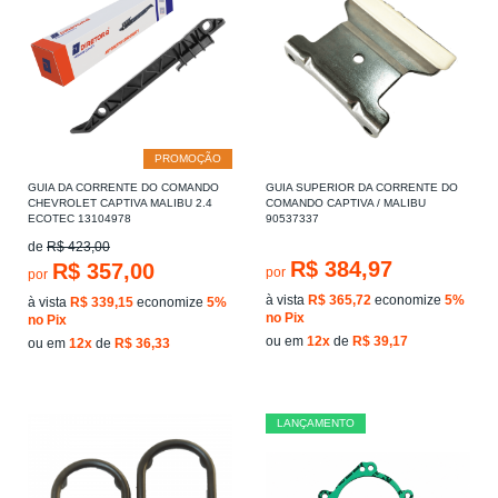
PROMOÇÃO
GUIA DA CORRENTE DO COMANDO
GUIA SUPERIOR DA CORRENTE DO
CHEVROLET CAPTIVA MALIBU 2.4
COMANDO CAPTIVA / MALIBU
ECOTEC 13104978
90537337
de
R$ 423,00
R$ 384,97
R$ 357,00
por
por
à vista
R$ 365,72
economize
5%
à vista
R$ 339,15
economize
5%
no Pix
no Pix
ou em
12x
de
R$ 39,17
ou em
12x
de
R$ 36,33
LANÇAMENTO