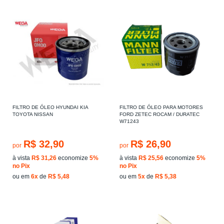
FILTRO DE ÓLEO HYUNDAI KIA
FILTRO DE ÓLEO PARA MOTORES
TOYOTA NISSAN
FORD ZETEC ROCAM / DURATEC
W71243
R$ 32,90
R$ 26,90
por
por
à vista
R$ 31,26
economize
5%
à vista
R$ 25,56
economize
5%
no Pix
no Pix
ou em
6x
de
R$ 5,48
ou em
5x
de
R$ 5,38