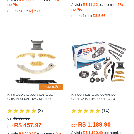
no Pix
à vista
R$ 16,12
economize
5%
no Pix
ou em
6x
de
R$ 5,80
ou em
3x
de
R$ 5,66
PROMOÇÃO
KIT 6 GUIAS DA CORRENTE DO
KIT CORRENTE DO COMANDO
COMANDO CAPTIVA / MALIBU
CAPTIVA MALIBU ECOTEC 2.4
(3)
(14)
de
R$ 597,00
R$ 1.189,90
R$ 457,97
por
por
à vista
R$ 1.130,40
economize
à vista
R$ 435,07
economize
5%