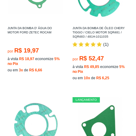
JUNTA DA BOMBA D' ÁGUA DO
JUNTA DA BOMBA DE ÓLEO CHERY
MOTOR FORD ZETEC ROCAM
TIGGO / CIELO MOTOR SQR481 /
SQR483 / 481H-1011035
(1)
R$ 19,97
por
R$ 52,47
à vista
R$ 18,97
economize
5%
por
no Pix
à vista
R$ 49,85
economize
5%
ou em
3x
de
R$ 6,66
no Pix
ou em
10x
de
R$ 6,25
LANÇAMENTO