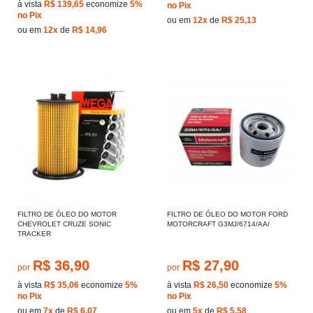
à vista
R$ 139,65
economize
5%
no Pix
no Pix
ou em
12x
de
R$ 25,13
ou em
12x
de
R$ 14,96
FILTRO DE ÓLEO DO MOTOR
FILTRO DE ÓLEO DO MOTOR FORD
CHEVROLET CRUZE SONIC
MOTORCRAFT G3MJ/6714/AA/
TRACKER
R$ 36,90
R$ 27,90
por
por
à vista
R$ 35,06
economize
5%
à vista
R$ 26,50
economize
5%
no Pix
no Pix
ou em
7x
de
R$ 6,07
ou em
5x
de
R$ 5,58