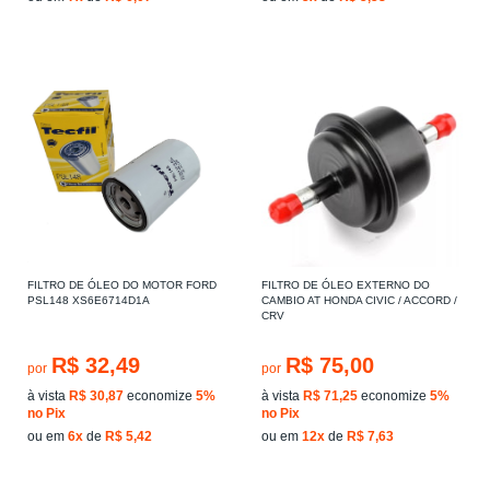
FILTRO DE ÓLEO DO MOTOR FORD
FILTRO DE ÓLEO EXTERNO DO
PSL148 XS6E6714D1A
CAMBIO AT HONDA CIVIC / ACCORD /
CRV
R$ 32,49
R$ 75,00
por
por
à vista
R$ 30,87
economize
5%
à vista
R$ 71,25
economize
5%
no Pix
no Pix
ou em
6x
de
R$ 5,42
ou em
12x
de
R$ 7,63