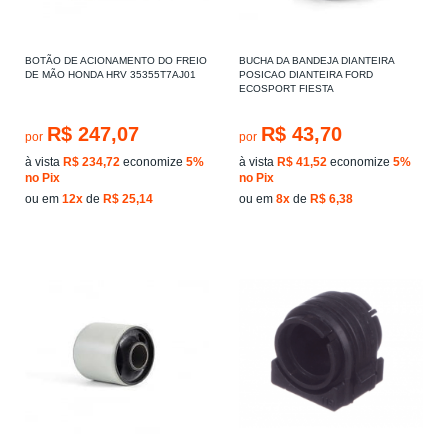
BOTÃO DE ACIONAMENTO DO FREIO
BUCHA DA BANDEJA DIANTEIRA
DE MÃO HONDA HRV 35355T7AJ01
POSICAO DIANTEIRA FORD
ECOSPORT FIESTA
R$ 247,07
R$ 43,70
por
por
à vista
R$ 234,72
economize
5%
à vista
R$ 41,52
economize
5%
no Pix
no Pix
ou em
12x
de
R$ 25,14
ou em
8x
de
R$ 6,38