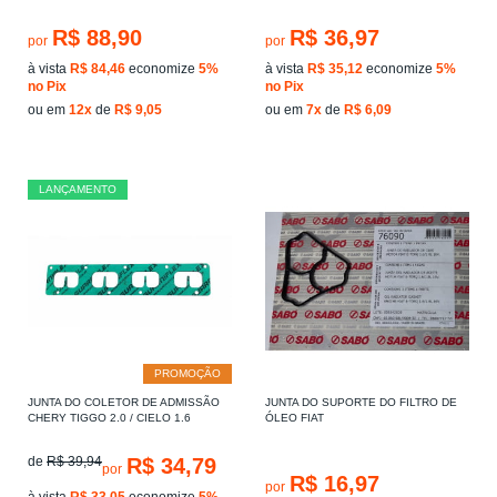
R$ 88,90
R$ 36,97
por
por
à vista
R$ 84,46
economize
5%
à vista
R$ 35,12
economize
5%
no Pix
no Pix
ou em
12x
de
R$ 9,05
ou em
7x
de
R$ 6,09
LANÇAMENTO
PROMOÇÃO
JUNTA DO COLETOR DE ADMISSÃO
JUNTA DO SUPORTE DO FILTRO DE
CHERY TIGGO 2.0 / CIELO 1.6
ÓLEO FIAT
de
R$ 39,94
R$ 34,79
por
R$ 16,97
por
à vista
R$ 33,05
economize
5%