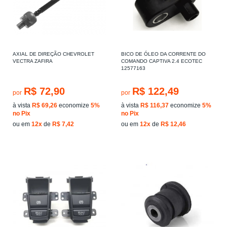
AXIAL DE DIREÇÃO CHEVROLET
BICO DE ÓLEO DA CORRENTE DO
VECTRA ZAFIRA
COMANDO CAPTIVA 2.4 ECOTEC
12577163
R$ 72,90
R$ 122,49
por
por
à vista
R$ 69,26
economize
5%
à vista
R$ 116,37
economize
5%
no Pix
no Pix
ou em
12x
de
R$ 7,42
ou em
12x
de
R$ 12,46