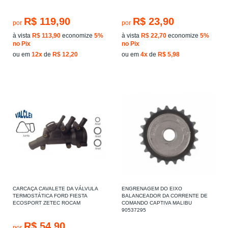
R$ 119,90
R$ 23,90
por
por
à vista
R$ 113,90
economize
5%
à vista
R$ 22,70
economize
5%
no Pix
no Pix
ou em
12x
de
R$ 12,20
ou em
4x
de
R$ 5,98
CARCAÇA CAVALETE DA VÁLVULA
ENGRENAGEM DO EIXO
TERMOSTÁTICA FORD FIESTA
BALANCEADOR DA CORRENTE DE
ECOSPORT ZETEC ROCAM
COMANDO CAPTIVA MALIBU
90537295
R$ 54,90
por