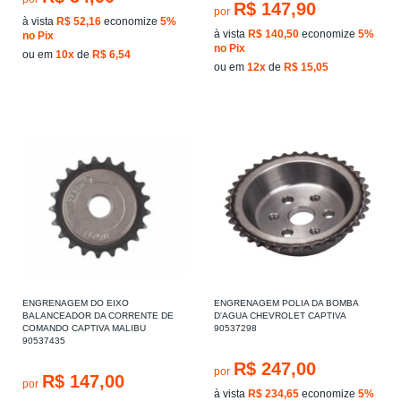
R$ 147,90
por
à vista
R$ 52,16
economize
5%
à vista
R$ 140,50
economize
5%
no Pix
no Pix
ou em
10x
de
R$ 6,54
ou em
12x
de
R$ 15,05
ENGRENAGEM DO EIXO
ENGRENAGEM POLIA DA BOMBA
BALANCEADOR DA CORRENTE DE
D'AGUA CHEVROLET CAPTIVA
COMANDO CAPTIVA MALIBU
90537298
90537435
R$ 247,00
por
R$ 147,00
por
à vista
R$ 234,65
economize
5%