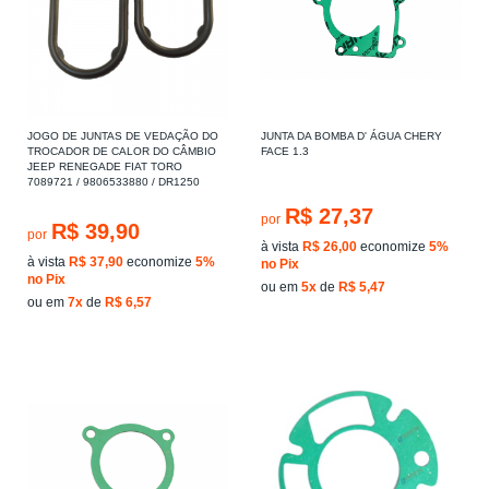
JOGO DE JUNTAS DE VEDAÇÃO DO
JUNTA DA BOMBA D' ÁGUA CHERY
TROCADOR DE CALOR DO CÂMBIO
FACE 1.3
JEEP RENEGADE FIAT TORO
7089721 / 9806533880 / DR1250
R$ 27,37
por
R$ 39,90
por
à vista
R$ 26,00
economize
5%
à vista
R$ 37,90
economize
5%
no Pix
no Pix
ou em
5x
de
R$ 5,47
ou em
7x
de
R$ 6,57