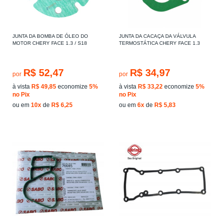
JUNTA DA BOMBA DE ÓLEO DO
JUNTA DA CACAÇA DA VÁLVULA
MOTOR CHERY FACE 1.3 / S18
TERMOSTÁTICA CHERY FACE 1.3
R$ 52,47
R$ 34,97
por
por
à vista
R$ 49,85
economize
5%
à vista
R$ 33,22
economize
5%
no Pix
no Pix
ou em
10x
de
R$ 6,25
ou em
6x
de
R$ 5,83