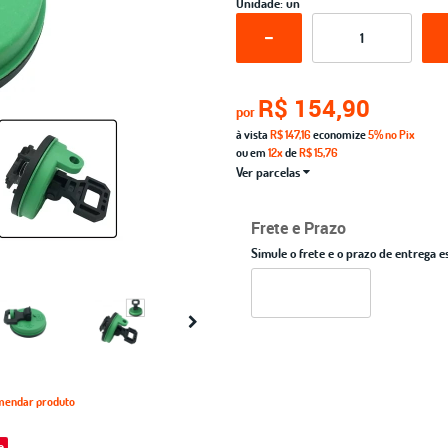
Unidade: un
R$ 154,90
por
à vista
R$ 147,16
economize
5%
no Pix
ou em
12x
de
R$ 15,76
Ver parcelas
Frete e Prazo
Simule o frete e o prazo de entrega e
endar produto
e