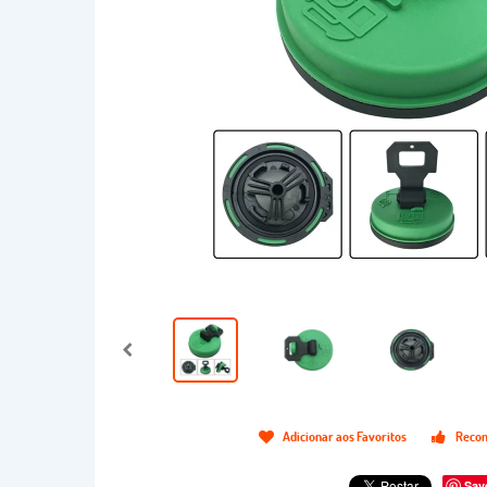
Adicionar aos Favoritos
Recom
Sav