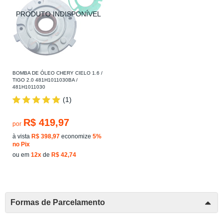
BOMBA DE ÓLEO CHERY CIELO 1.6 /
TIGO 2.0 481H1011030BA /
481H1011030
(1)
R$ 419,97
por
à vista
R$ 398,97
economize
5%
no Pix
ou em
12x
de
R$ 42,74
Formas de Parcelamento