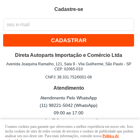
Cadastre-se
CADASTRAR
Direta Autoparts Importação e Comércio Ltda
Avenida Joaquina Ramalho, 121, Sala 9
-
Vila Guilherme, São Paulo
-
SP
CEP: 02065-010
CNPJ: 38.331.752/0001-08
Atendimento
Atendimento Pelo WhatsApp
(11)
98221-5042
(WhatsApp)
09:00 as 17:00
vendas@diretaautoparts.com.br
Usamos cookies para garantir que oferecemos a melhor experiência em nosso site. Isso
inclui cookies de sites de redes sociais de terceiros e cookies de publicidade que podem
analisar seu uso deste site. Para mais informações, consulte nossa
Política de
LOJA VIRTUAL CRIADA POR