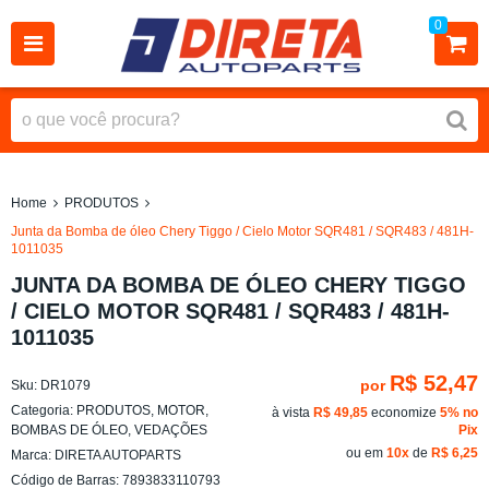
0
Home
PRODUTOS
Junta da Bomba de óleo Chery Tiggo / Cielo Motor SQR481 / SQR483 / 481H-
1011035
JUNTA DA BOMBA DE ÓLEO CHERY TIGGO
/ CIELO MOTOR SQR481 / SQR483 / 481H-
1011035
R$ 52,47
por
Sku:
DR1079
Categoria:
PRODUTOS
,
MOTOR
,
à vista
R$ 49,85
economize
5%
no
BOMBAS DE ÓLEO
,
VEDAÇÕES
Pix
ou em
10x
de
R$ 6,25
Marca:
DIRETA AUTOPARTS
Código de Barras:
7893833110793