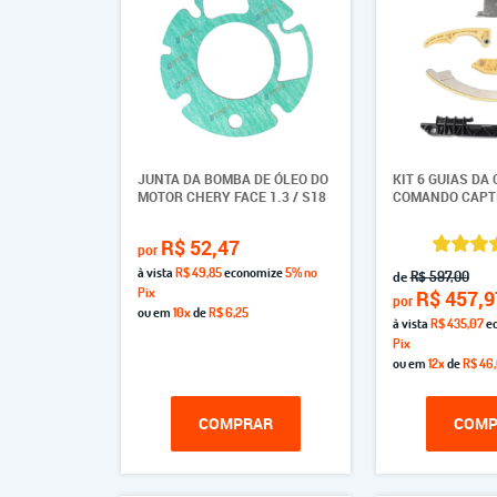
JUNTA DA BOMBA DE ÓLEO DO
KIT 6 GUIAS DA
MOTOR CHERY FACE 1.3 / S18
COMANDO CAPTI
R$ 52,47
por
à vista
R$ 49,85
economize
5%
no
de
R$ 597,00
Pix
R$ 457,9
por
ou em
10x
de
R$ 6,25
à vista
R$ 435,07
e
Pix
ou em
12x
de
R$ 46
COMPRAR
COMP