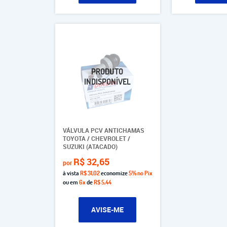
VÁLVULA PCV ANTICHAMAS
TOYOTA / CHEVROLET /
SUZUKI (ATACADO)
R$ 32,65
por
à vista
R$ 31,02
economize
5%
no Pix
ou em
6x
de
R$ 5,44
AVISE-ME