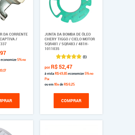
OR DA CORRENTE
JUNTA DA BOMBA DE ÓLEO
CAPTIVA /
CHERY TIGGO / CIELO MOTOR
7337
SQR481 / SQR483 / 481H-
1011035
,97
(1)
economize
5%
no
R$ 52,47
por
9,17
à vista
R$ 49,85
economize
5%
no
Pix
ou em
10x
de
R$ 6,25
MPRAR
COMPRAR