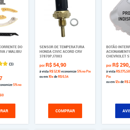
 CORRENTE DO
SENSOR DE TEMPERATURA
BOTÃO INTER
VA / MALIBU
HONDA CIVIC ACORD CRV
ACIONAMENTO
37870PJ7003
CHEVROLET S1
R$ 54,90
R$ 290
(3)
por
por
à vista
R$ 52,16
economize
5%
no Pix
à vista
R$ 275,50
ou em
10x
de
R$ 6,54
Pix
7
ou em
12x
de
R$ 2
conomize
5%
no
,60
RAR
COMPRAR
AVI