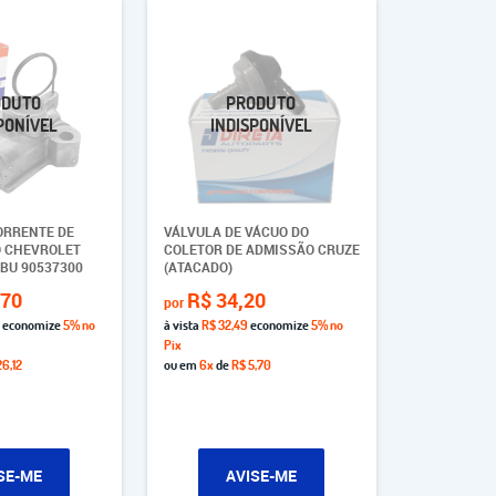
ORRENTE DE
VÁLVULA DE VÁCUO DO
O CHEVROLET
COLETOR DE ADMISSÃO CRUZE
BU 90537300
(ATACADO)
,70
R$ 34,20
por
economize
5%
no
à vista
R$ 32,49
economize
5%
no
Pix
6,12
ou em
6x
de
R$ 5,70
SE-ME
AVISE-ME