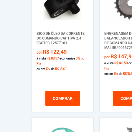
BICO DE ÓLEO DA CORRENTE
ENGRENAGEM DO
DO COMANDO CAPTIVA 2.4
BALANCEADOR 
ECOTEC 12577163
DE COMANDO CA
MALIBU 905372
R$ 122,49
por
R$ 147,9
por
à vista
R$ 116,37
economize
5%
no
à vista
R$ 140,50
ec
Pix
Pix
ou em
12x
de
R$ 12,46
ou em
12x
de
R$ 15,
COMPRAR
COMP