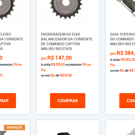
 EIXO
ENGRENAGEM DO EIXO
GUIA SUPERI
DA CORRENTE
BALANCEADOR DA CORRENTE
DO COMANDO 
PTIVA
DE COMANDO CAPTIVA
MALIBU 9053
95
MALIBU 90537435
R$ 384
por
0
R$ 147,00
por
à vista
R$ 365,72
onomize
5%
no
à vista
R$ 139,65
economize
5%
no
Pix
Pix
ou em
12x
de
R$ 3
05
ou em
12x
de
R$ 14,96
RAR
COMPRAR
CO
PROMOÇÃO