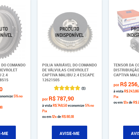
L DO COMANDO
POLIA VARIÁVEL DO COMANDO
TENSOR DA C
HEVROLET
DE VÁLVULAS CHEVROLET
DISTRIBUIÇÃ
 2.4
CAPTIVA MALIBU 2.4 ESCAPE
CAPTIVA MALI
8515
12621505
R$ 256
por
0
(1)
à vista
R$ 243,86
onomize
5%
no
Pix
R$ 787,90
por
ou em
12x
de
R$ 2
à vista
R$ 748,50
economize
5%
no
18
Pix
ou em
12x
de
R$ 80,18
E-ME
AVISE-ME
AVI