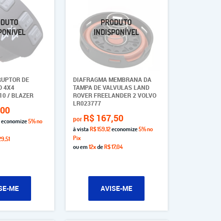
RUPTOR DE
DIAFRAGMA MEMBRANA DA
 4X4
TAMPA DE VALVULAS LAND
0 / BLAZER
ROVER FREELANDER 2 VOLVO
LR023777
,00
R$ 167,50
por
economize
5%
no
à vista
R$ 159,12
economize
5%
no
Pix
9,51
ou em
12x
de
R$ 17,04
SE-ME
AVISE-ME