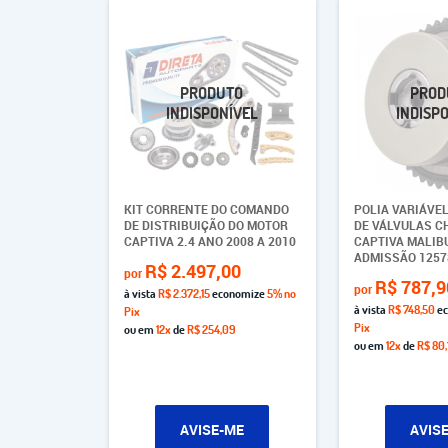
KIT CORRENTE DO COMANDO
POLIA VARIÁVE
DE DISTRIBUIÇÃO DO MOTOR
DE VÁLVULAS C
CAPTIVA 2.4 ANO 2008 A 2010
CAPTIVA MALIBU
ADMISSÃO 1257
R$ 2.497,00
por
R$ 787,9
por
à vista
R$ 2.372,15
economize
5%
no
à vista
R$ 748,50
ec
Pix
Pix
ou em
12x
de
R$ 254,09
ou em
12x
de
R$ 80,
AVISE-ME
AVIS