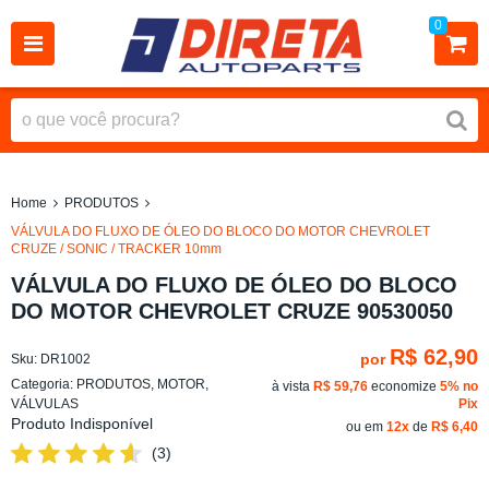
0
Home
PRODUTOS
VÁLVULA DO FLUXO DE ÓLEO DO BLOCO DO MOTOR CHEVROLET
CRUZE / SONIC / TRACKER 10mm
VÁLVULA DO FLUXO DE ÓLEO DO BLOCO
DO MOTOR CHEVROLET CRUZE 90530050
R$ 62,90
por
Sku:
DR1002
Categoria:
PRODUTOS
,
MOTOR
,
à vista
R$ 59,76
economize
5%
no
VÁLVULAS
Pix
Produto Indisponível
ou em
12x
de
R$ 6,40
(3)