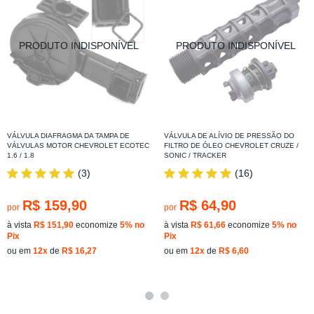
VÁLVULA DIAFRAGMA DA TAMPA DE
VÁLVULA DE ALÍVIO DE PRESSÃO DO
VÁLVULAS MOTOR CHEVROLET ECOTEC
FILTRO DE ÓLEO CHEVROLET CRUZE /
1.6 / 1.8
SONIC / TRACKER
(3)
(16)
R$ 159,90
R$ 64,90
por
por
à vista
R$ 151,90
economize
5%
no
à vista
R$ 61,66
economize
5%
no
Pix
Pix
ou em
12x
de
R$ 16,27
ou em
12x
de
R$ 6,60